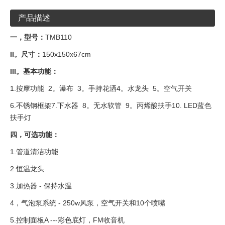
产品描述
一，型号：
TMB110
II。尺寸：
150x150x67cm
III。基本功能：
1.按摩功能 2。瀑布 3。手持花洒4。水龙头 5。空气开关
6.不锈钢框架7.下水器 8。无水软管 9。丙烯酸扶手10. LED蓝色
扶手灯
四，可选功能：
1.管道清洁功能
2.恒温龙头
3.加热器 - 保持水温
4，气泡泵系统 - 250w风泵，空气开关和10个喷嘴
5.控制面板A ---彩色底灯，FM收音机